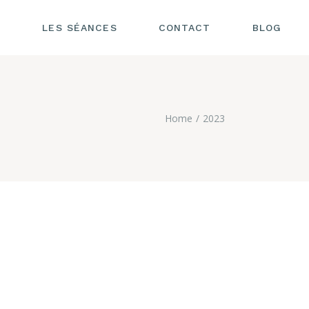
S
LES SÉANCES
CONTACT
BLOG
SÉANCE DE
RÉFLEXOLOGIE
SÉANCE SOIN DU DOS
Home
2023
LES CONTRE-
INDICATIONS
LES TARIFS